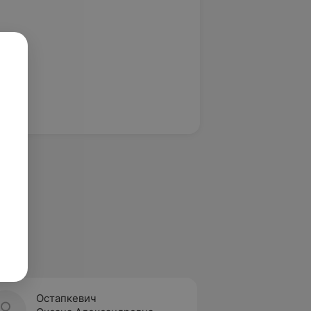
Остапкевич
Ульчи