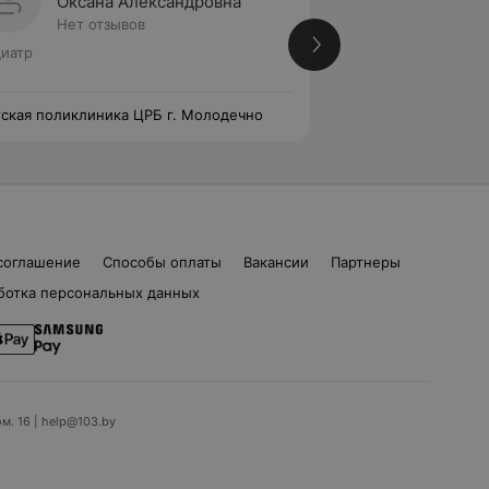
Оксана Александровна
Юлия 
Нет отзывов
Нет от
иатр
Врач УЗД • Педиат
ская поликлиника ЦРБ г. Молодечно
Детская поликлин
соглашение
Способы оплаты
Вакансии
Партнеры
ботка персональных данных
ом. 16 | help@103.by