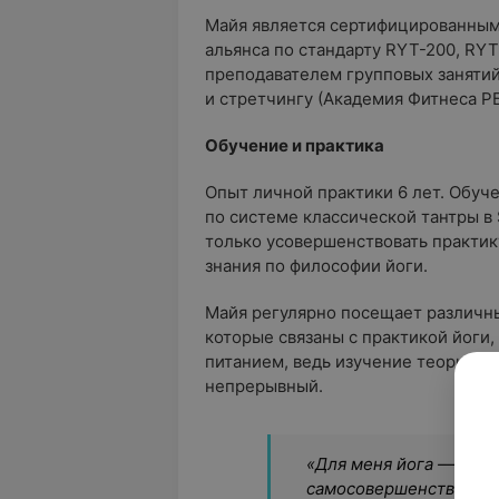
Майя является сертифицированным
альянса по стандарту RYT-200, RY
преподавателем групповых занятий п
и стретчингу (Академия Фитнеса РБ
Обучение и практика
Опыт личной практики 6 лет. Обуч
по системе классической тантры в S
только усовершенствовать практику
знания по философии йоги.
Майя регулярно посещает различн
которые связаны с практикой йоги
питанием, ведь изучение теории и 
непрерывный.
«Для меня йога — это п
самосовершенствовани