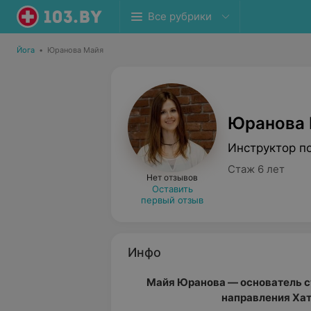
Все рубрики
Йога
•
Юранова Майя
Юранова
Инструктор по
Стаж 6 лет
Нет отзывов
Оставить
первый отзыв
Инфо
Майя Юранова — основатель с
направления Хатх