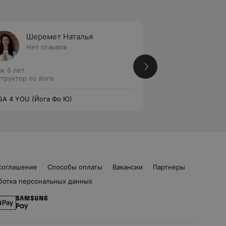
Шеремет Наталья
Дорин
Нет отзывов
Нет от
ж 6 лет
Стаж 6 лет
труктор по йоге
Инструктор по йог
A 4 YOU (Йога Фо Ю)
YOGA 4 YOU (Йога
соглашение
Способы оплаты
Вакансии
Партнеры
ботка персональных данных