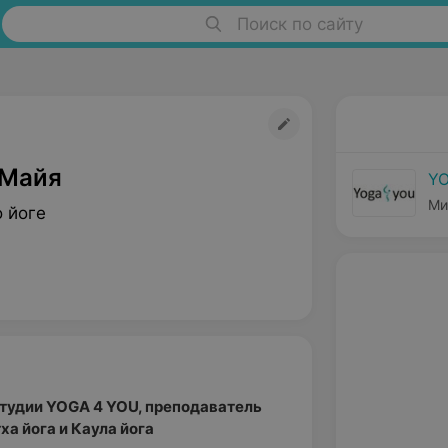
Поиск по сайту
 Майя
YO
Ми
 йоге
тудии YOGA 4 YOU, преподаватель
а йога и Каула йога