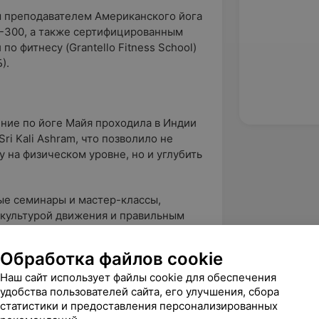
 преподавателем Американского йога
T-300, а также сертифицированным
о фитнесу (Grantello Fitness School)
).
ение по йоге Майя проходила в Индии
ri Kali Ashram, что позволило не
 на физическом уровне, но и углубить
ые семинары и мастер-классы,
, культурой движения и правильным
практики йоги — это процесс
Обработка файлов cookie
Наш сайт использует файлы cookie для обеспечения
удобства пользователей сайта, его улучшения, сбора
уть познания и
статистики и предоставления персонализированных
я, любимое дело, которое