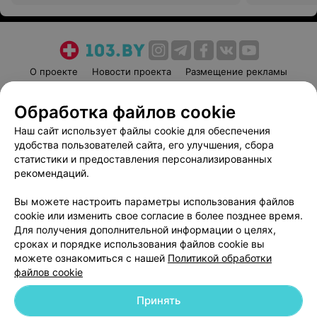
О проекте
Новости проекта
Размещение рекламы
Медицинский маркетинг
Публичный договор
Обработка файлов cookie
Пользовательское соглашение
Способы оплаты
Наш сайт использует файлы cookie для обеспечения
Вакансии
Партнеры
удобства пользователей сайта, его улучшения, сбора
Написать руководителю 103.by
статистики и предоставления персонализированных
Написать в поддержку
рекомендаций.
Персональные настройки cookie
Вы можете настроить параметры использования файлов
Обработка персональных данных
cookie или изменить свое согласие в более позднее время.
Для получения дополнительной информации о целях,
сроках и порядке использования файлов cookie вы
можете ознакомиться с нашей
Политикой обработки
файлов cookie
Принять
© 2026 ООО «Артокс Лаб», УНП 191700409
| 220012, Республика Беларусь,