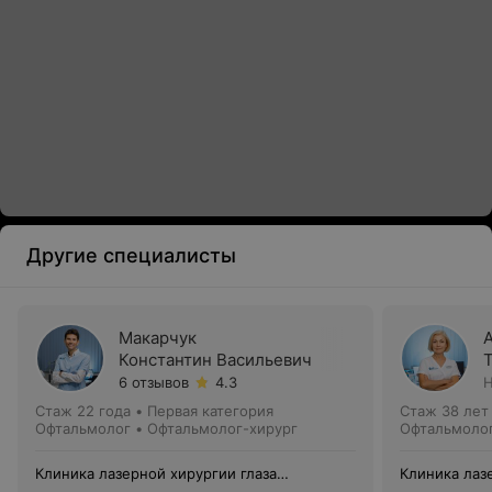
Другие специалисты
Макарчук
Константин Васильевич
6 отзывов
4.3
Н
Стаж 22 года
•
Первая категория
Стаж 38 лет
Офтальмолог • Офтальмолог-хирург
Офтальмоло
Клиника лазерной хирургии глаза
Клиника лаз
Макарчука
Макарчука