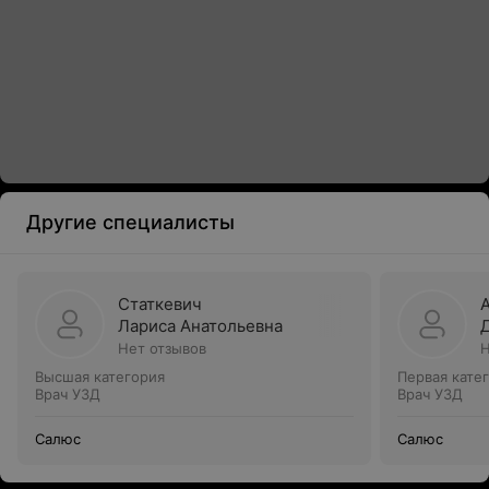
Другие специалисты
Статкевич
Лариса Анатольевна
Нет отзывов
Н
Высшая категория
Первая кате
Врач УЗД
Врач УЗД
Салюс
Салюс