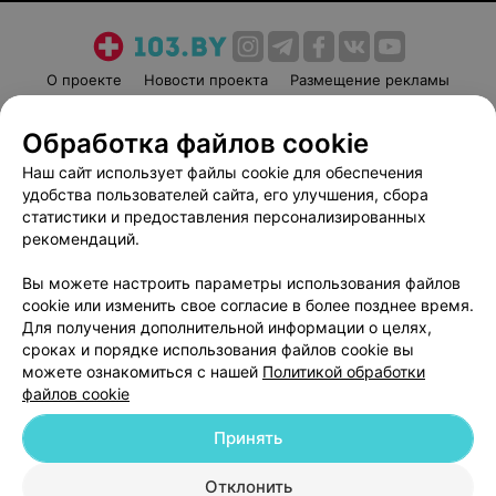
О проекте
Новости проекта
Размещение рекламы
Медицинский маркетинг
Публичный договор
Обработка файлов cookie
Пользовательское соглашение
Способы оплаты
Наш сайт использует файлы cookie для обеспечения
Вакансии
Партнеры
удобства пользователей сайта, его улучшения, сбора
Написать руководителю 103.by
статистики и предоставления персонализированных
Написать в поддержку
рекомендаций.
Персональные настройки cookie
Вы можете настроить параметры использования файлов
Обработка персональных данных
cookie или изменить свое согласие в более позднее время.
Для получения дополнительной информации о целях,
сроках и порядке использования файлов cookie вы
можете ознакомиться с нашей
Политикой обработки
файлов cookie
Принять
© 2026 ООО «Артокс Лаб», УНП 191700409
| 220012, Республика Беларусь,
г. Минск, улица Толбухина, 2, пом. 16 | help@103.by
Отклонить