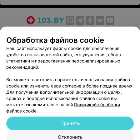
О проекте
Новости проекта
Размещение рекламы
Обработка файлов cookie
Медицинский маркетинг
Публичный договор
Пользовательское соглашение
Способы оплаты
Наш сайт использует файлы cookie для обеспечения
удобства пользователей сайта, его улучшения, сбора
Вакансии
Партнеры
статистики и предоставления персонализированных
Написать руководителю 103.by
рекомендаций.
Написать в поддержку
Вы можете настроить параметры использования файлов
Персональные настройки cookie
cookie или изменить свое согласие в более позднее время.
Обработка персональных данных
Для получения дополнительной информации о целях,
сроках и порядке использования файлов cookie вы
можете ознакомиться с нашей
Политикой обработки
файлов cookie
Принять
© 2026 ООО «Артокс Лаб», УНП 191700409
| 220012, Республика Беларусь,
Отклонить