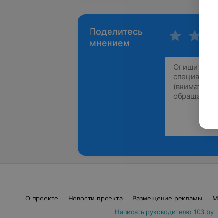
Поделитесь
мнением
О проекте
Новости проекта
Размещение рекламы
М
Написать руководителю 103.by