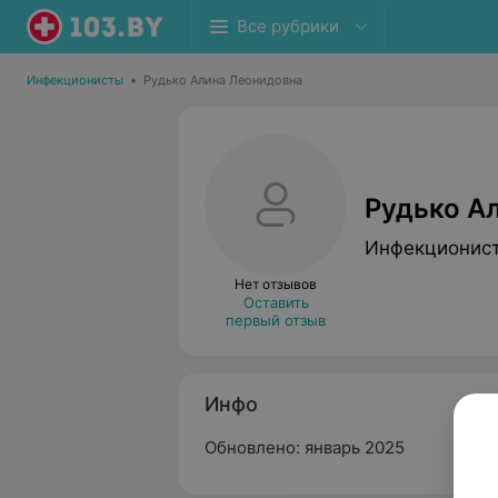
Все рубрики
Инфекционисты
•
Рудько Алина Леонидовна
Рудько А
Инфекционис
Нет отзывов
Оставить
первый отзыв
Инфо
Обновлено: январь 2025