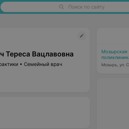
Поиск по сайту
Мозырская 
ч Тереса Вацлавовна
поликлини
рактики • Семейный врач
Мозырь, ул. С