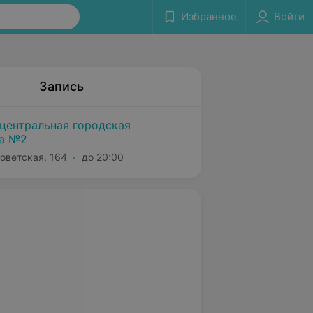
Избранное
Войти
Запись
центральная городская
ка №2
оветская, 164
до 20:00