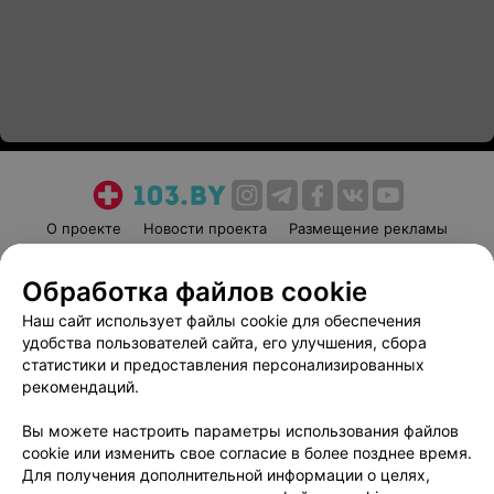
О проекте
Новости проекта
Размещение рекламы
Медицинский маркетинг
Публичный договор
Обработка файлов cookie
Пользовательское соглашение
Способы оплаты
Наш сайт использует файлы cookie для обеспечения
Вакансии
Партнеры
удобства пользователей сайта, его улучшения, сбора
Написать руководителю 103.by
статистики и предоставления персонализированных
Написать в поддержку
рекомендаций.
Персональные настройки cookie
Вы можете настроить параметры использования файлов
Обработка персональных данных
cookie или изменить свое согласие в более позднее время.
Для получения дополнительной информации о целях,