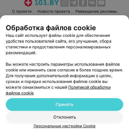
О проекте
Новости проекта
Размещение рекламы
Медицинский маркетинг
Публичный договор
Обработка файлов cookie
Пользовательское соглашение
Способы оплаты
Наш сайт использует файлы cookie для обеспечения
Вакансии
Партнеры
удобства пользователей сайта, его улучшения, сбора
Написать руководителю 103.by
статистики и предоставления персонализированных
Написать в поддержку
рекомендаций.
Персональные настройки cookie
Вы можете настроить параметры использования файлов
Обработка персональных данных
cookie или изменить свое согласие в более позднее время.
Для получения дополнительной информации о целях,
сроках и порядке использования файлов cookie вы
можете ознакомиться с нашей
Политикой обработки
файлов cookie
Принять
© 2026 ООО «Артокс Лаб», УНП 191700409
| 220012, Республика Беларусь,
г. Минск, улица Толбухина, 2, пом. 16 | help@103.by
Отклонить
Служба поддержки
+375 291212755
Персональные настройки Cookie