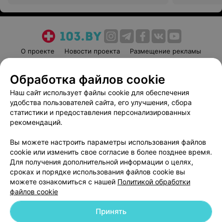
поликлиника
поликлиник
О проекте
Новости проекта
Размещение рекламы
Медицинский маркетинг
Публичный договор
Обработка файлов cookie
Пользовательское соглашение
Способы оплаты
Наш сайт использует файлы cookie для обеспечения
Вакансии
Партнеры
удобства пользователей сайта, его улучшения, сбора
Написать руководителю 103.by
статистики и предоставления персонализированных
Написать в поддержку
рекомендаций.
Персональные настройки cookie
Вы можете настроить параметры использования файлов
Обработка персональных данных
cookie или изменить свое согласие в более позднее время.
Для получения дополнительной информации о целях,
сроках и порядке использования файлов cookie вы
можете ознакомиться с нашей
Политикой обработки
файлов cookie
Принять
© 2026 ООО «Артокс Лаб», УНП 191700409
| 220012, Республика Беларусь,