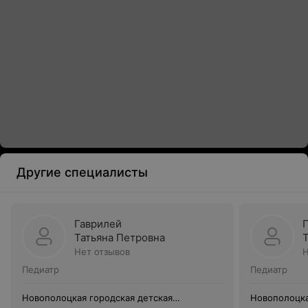
Другие специалисты
Гаврилей
Татьяна Петровна
Нет отзывов
Н
Педиатр
Педиатр
Новополоцкая городская детская
Новополоцка