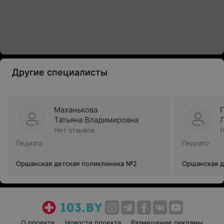
Другие специалисты
Маханькова
Татьяна Владимировна
Нет отзывов
Н
Педиатр
Педиатр
Оршанская детская поликлиника №2
Оршанская д
О проекте
Новости проекта
Размещение рекламы