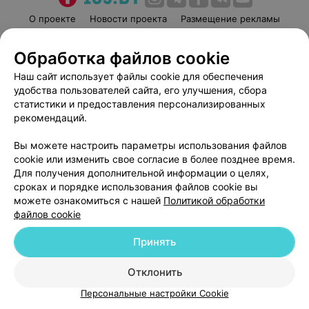
О проекте
Новости проекта
Размещение рекламы
Медицинский маркетинг
Публичный договор
Обработка файлов cookie
Пользовательское соглашение
Способы оплаты
Наш сайт использует файлы cookie для обеспечения
Вакансии
Партнеры
удобства пользователей сайта, его улучшения, сбора
Написать руководителю 103.by
статистики и предоставления персонализированных
Написать в поддержку
рекомендаций.
Персональные настройки cookie
Вы можете настроить параметры использования файлов
Обработка персональных данных
cookie или изменить свое согласие в более позднее время.
Для получения дополнительной информации о целях,
сроках и порядке использования файлов cookie вы
можете ознакомиться с нашей
Политикой обработки
файлов cookie
Принять
© 2026 ООО «Артокс Лаб», УНП 191700409
| 220012, Республика Беларусь,
г. Минск, улица Толбухина, 2, пом. 16 | help@103.by
Отклонить
Служба поддержки
+375 291212755
Персональные настройки Cookie