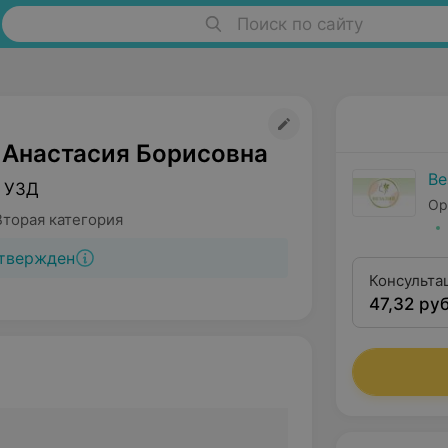
Поиск по сайту
 Анастасия Борисовна
Ве
ч УЗД
Ор
Вторая категория
твержден
Консульта
47,32 руб
квалифика