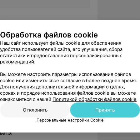
венный ордена Дружбы народов
Обработка файлов cookie
Наш сайт использует файлы cookie для обеспечения
удобства пользователей сайта, его улучшения, сбора
нтральная поликлиника», интернатура
статистики и предоставления персонализированных
дицинская академия последипломного
рекомендаций.
Вы можете настроить параметры использования файлов
cookie или изменить свое согласие в более позднее время.
Для получения дополнительной информации о целях,
ции
«Воспалительные заболевания
сроках и порядке использования файлов cookie вы можете
 путей. МКБ» (БМАПО)
ознакомиться с нашей
Политикой обработки файлов cookie
ции
«Неотложная хирургия органов
Отклонить
Принять
(БМАПО)
Персональные настройки Cookie
ции
«Клиническая фармакология и
МАПО)