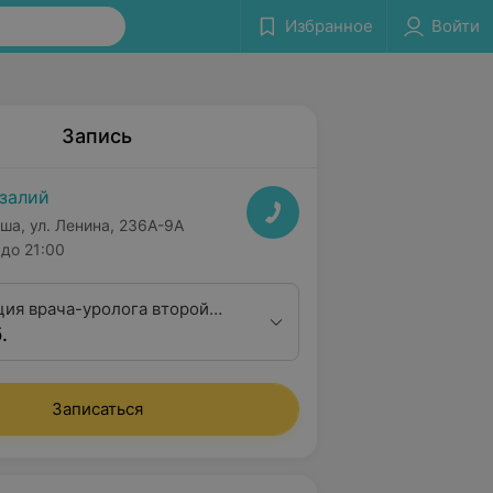
Избранное
Войти
Запись
залий
ша, ул. Ленина, 236А-9А
до 21:00
ция врача-уролога второй
.
ционной категории
Записаться