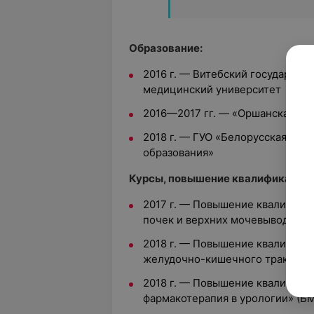
Образование:
2016 г. — Витебский государст
медицинский университет
2016—2017 гг. — «Оршанская це
2018 г. — ГУО «Белорусская ме
образования»
Курсы, повышение квалификации:
2017 г. — П
овышение квалифика
почек и верхних мочевыводящих
2018 г. — П
овышение квалифика
желудочно-кишечного тракта» 
2018 г. — П
овышение квалифика
фармакотерапия в урологии» (Б