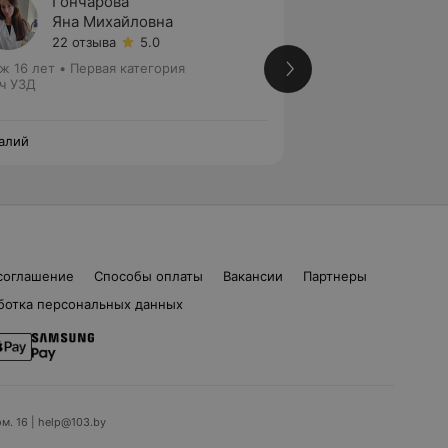
Гончарова
Сивак
Яна Михайловна
Дмитр
22 отзыва
5.0
Нет от
ж 16 лет
•
Первая категория
Стаж 32 года
•
Вы
ч УЗД
Врач УЗД
алий
Везалий
соглашение
Способы оплаты
Вакансии
Партнеры
ботка персональных данных
ом. 16 | help@103.by