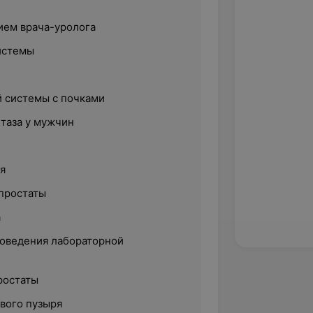
ием врача-уролога
истемы
 системы с почками
 таза у мужчин
я
простаты
а
роведения лабораторной
ростаты
вого пузыря