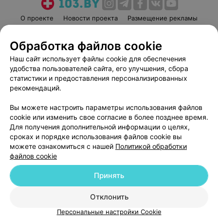
О проекте
Новости проекта
Размещение рекламы
Медицинский маркетинг
Публичный договор
Обработка файлов cookie
Пользовательское соглашение
Способы оплаты
Наш сайт использует файлы cookie для обеспечения
Вакансии
Партнеры
удобства пользователей сайта, его улучшения, сбора
Написать руководителю 103.by
статистики и предоставления персонализированных
Написать в поддержку
рекомендаций.
Персональные настройки cookie
Вы можете настроить параметры использования файлов
Обработка персональных данных
cookie или изменить свое согласие в более позднее время.
Для получения дополнительной информации о целях,
сроках и порядке использования файлов cookie вы
можете ознакомиться с нашей
Политикой обработки
файлов cookie
Принять
© 2026 ООО «Артокс Лаб», УНП 191700409
| 220012, Республика Беларусь,
г. Минск, улица Толбухина, 2, пом. 16 | help@103.by
Отклонить
Служба поддержки
+375 291212755
Персональные настройки Cookie