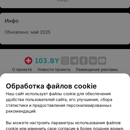
Инфо
Обновлено: май 2025
О проекте
Новости проекта
Размещение рекламы
Медицинский маркетинг
Публичный договор
Обработка файлов cookie
Пользовательское соглашение
Способы оплаты
Наш сайт использует файлы cookie для обеспечения
Вакансии
Партнеры
удобства пользователей сайта, его улучшения, сбора
Написать руководителю 103.by
статистики и предоставления персонализированных
Написать в поддержку
рекомендаций.
Персональные настройки cookie
Вы можете настроить параметры использования файлов
Обработка персональных данных
cookie или изменить свое согласие в более позднее время.