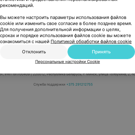
рекомендаций.
Вы можете настроить параметры использования файлов
cookie или изменить свое согласие в более позднее время.
Для получения дополнительной информации о целях,
едицинский маркетинг
Публичный договор
Пользовательское 
сроках и порядке использования файлов cookie вы можете
Написать в поддержку
Персональные настройки cookie
Обра
ознакомиться с нашей
Политикой обработки файлов cookie
Отклонить
Принять
Персональные настройки Cookie
б», УНП 191700409
| 220012, Республика Беларусь, г. Минск, улица Толбухина, 2, п
Служба поддержки
+375 291212755