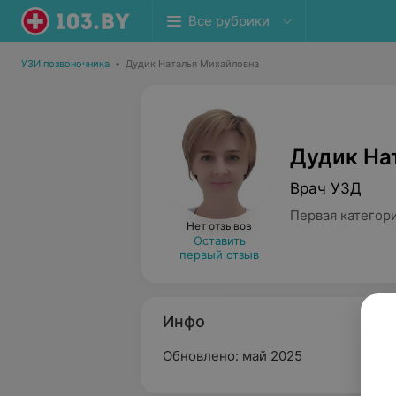
Все рубрики
УЗИ позвоночника
•
Дудик Наталья Михайловна
Дудик На
Врач УЗД
Первая категор
Нет отзывов
Оставить
первый отзыв
Инфо
Обновлено: май 2025