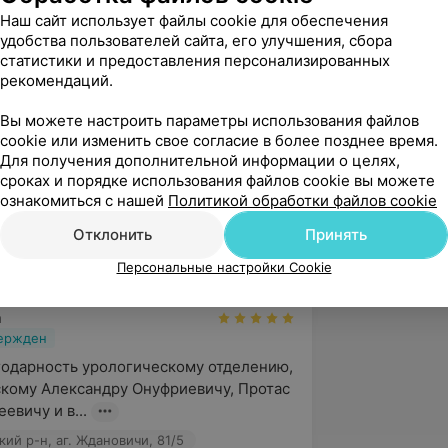
Наш сайт использует файлы cookie для обеспечения
инский р-н, аг. Ждановичи, 81/5
удобства пользователей сайта, его улучшения, сбора
статистики и предоставления персонализированных
рекомендаций.
А
Вы можете настроить параметры использования файлов
cookie или изменить свое согласие в более позднее время.
Для получения дополнительной информации о целях,
вержден
сроках и порядке использования файлов cookie вы можете
   Хочу выразить искреннюю 
ознакомиться с нашей
Политикой обработки файлов cookie
  Протас Николаю Сергеевичу и всему 
Отклонить
Принять
 за высокий профес...
ий р-н, аг. Ждановичи, 81/5
Персональные настройки Cookie
а
вержден
одарность урологическому отделению, 
кому Александру Онуфриевичу, Протас 
евичу и в...
ий р-н, аг. Ждановичи, 81/5