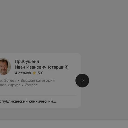
Прибушеня
Занов
Иван Иванович (старший)
Алекс
4 отзыва
5.0
11 отзы
ж 36 лет
•
Высшая категория
Стаж 18 лет
•
Высш
лог-хирург • Уролог
Уролог
спубликанский клинический
«Республиканский
ицинский центр» Управления делами
медицинский цент
зидента Республики Беларусь
Президента Респу