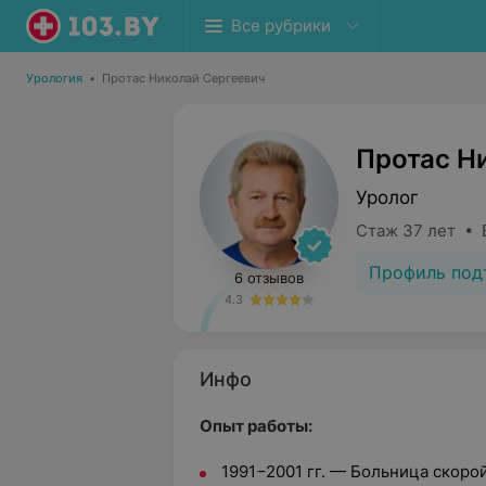
Все рубрики
Урология
•
Протас Николай Сергеевич
Протас Н
Уролог
Стаж 37 лет • 
Профиль под
6 отзывов
4.3
Инфо
Опыт работы:
1991−2001 гг. —
Больница скорой