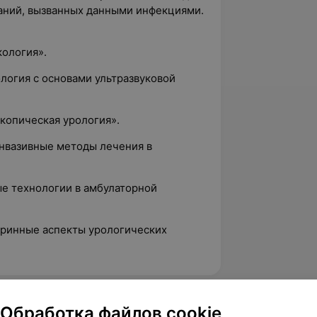
аний, вызванных данными инфекциями.
кология».
логия с основами ультразвуковой
копическая урология».
инвазивные методы лечения в
ные технологии в амбулаторной
кринные аспекты урологических
Обработка файлов cookie