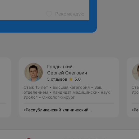
Рекомендую
Голдыцкий
Сергей Олегович
5 отзывов
5.0
Стаж 15 лет
•
Высшая категория
•
Зав.
Ста
отделением • Кандидат медицинских наук
Уро
Уролог • Онколог-хирург
«Республиканский клинический
«Ре
медицинский центр» Управления делами
мед
Президента Республики Беларусь
Пре