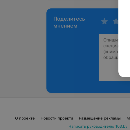
Поделитесь
мнением
О проекте
Новости проекта
Размещение рекламы
М
Написать руководителю 103.by