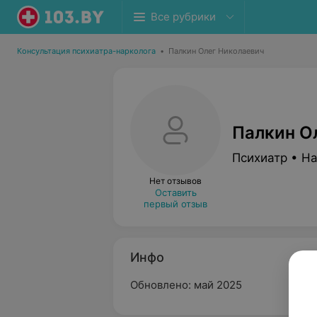
Все рубрики
Консультация психиатра-нарколога
•
Палкин Олег Николаевич
Палкин О
Психиатр • Н
Нет отзывов
Оставить
первый отзыв
Инфо
Обновлено: май 2025