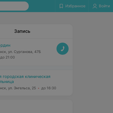
Избранное
Войти
Запись
ордин
нск, ул. Сурганова, 47Б
до 21:00
я городская клиническая
льница
нск, ул. Энгельса, 25
до 16:30