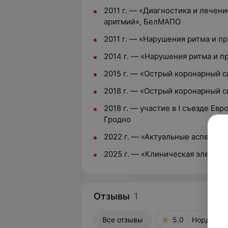
2011 г. — «Диагностика и лечен
аритмий», БелМАПО
2011 г. — «Нарушения ритма и 
2014 г. — «Нарушения ритма и 
2015 г. — «Острый коронарный 
2018 г. — «Острый коронарный 
2018 г. — участие в I съезде Ев
Гродно
2022 г. — «Актуальные аспекты
2025 г. — «Клиническая электр
Отзывы
1
Все отзывы
5.0
Нордин, у