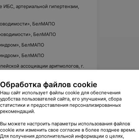
ие ИБС, артериальной гипертензии,
проводимости», БелМАПО
проводимости», БелМАПО
синдром», БелМАПО
синдром», БелМАПО
ропейской ассоциации аритмологов, г.
Обработка файлов cookie
 кардиологии», БелМАПО
Наш сайт использует файлы cookie для обеспечения
окардиография», БГМУ
удобства пользователей сайта, его улучшения, сбора
статистики и предоставления персонализированных
рекомендаций.
Вы можете настроить параметры использования файлов
cookie или изменить свое согласие в более позднее время.
л. Сурганова, 47Б
Для получения дополнительной информации о целях,