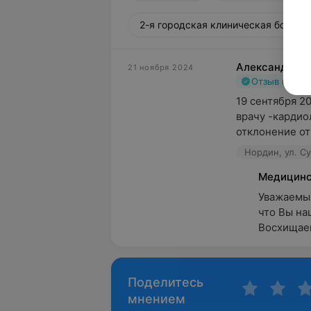
2-я городская клиническая больниц
Александр
21 ноября 2024
Отзыв подт
19 сентября 2
врачу -кардио
отклонение от
Нордин, ул. С
Медицинс
Уважаемый
что Вы на
Восхищаем
Поделитесь
мнением