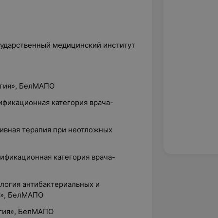
осударственный медицинский институт
огия», БелМАПО
лификационная категория врача-
сивная терапия при неотложных
лификационная категория врача-
ология антибактериальных и
в», БелМАПО
ргия», БелМАПО