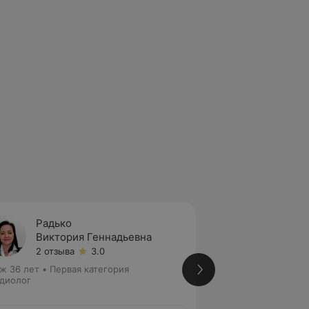
Радько
Козич
Виктория Геннадьевна
Ольга
2 отзыва
3.0
8 отзы
ж 36 лет
•
Первая категория
Стаж 21 год
•
Высш
диолог
Кардиолог • Арит