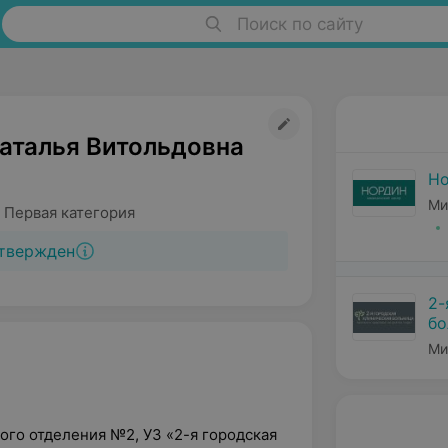
Поиск по сайту
аталья Витольдовна
Н
Ми
 Первая категория
твержден
2-
бо
Ми
ого отделения №2, УЗ «2-я городская