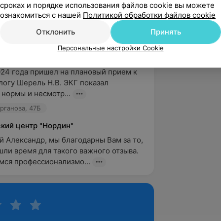
сроках и порядке использования файлов cookie вы можете
ознакомиться с нашей
Политикой обработки файлов cookie
а, ул. Энгельса, 25
Отклонить
Принять
Персональные настройки Cookie
вержден
024 года пришел на плановый прием к 
логу Шерель Н.В. ЭКГ показал 
 нормы и несмотр...
урганова, 47Б
кий центр "Нордин"
 Александр, мы благодарны Вам за то, 
шли время для такого важного отзыва. 
ся профессионализмо...