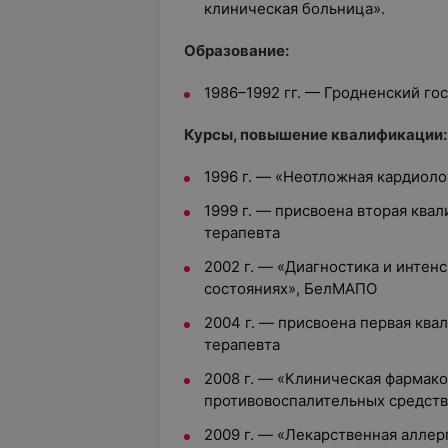
клиническая больница».
Образование:
1986–1992 гг. — Гродненский г
Курсы, повышение квалификации:
1996 г. — «Неотложная кардиол
1999 г. — присвоена вторая ква
терапевта
2002 г. — «Диагностика и интен
состояниях», БелМАПО
2004 г. — присвоена первая ква
терапевта
2008 г. — «Клиническая фармак
противовоспалительных средст
2009 г. — «Лекарственная алле