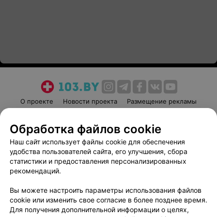
О проекте
Новости проекта
Размещение рекламы
Медицинский маркетинг
Публичный договор
Обработка файлов cookie
Пользовательское соглашение
Способы оплаты
Наш сайт использует файлы cookie для обеспечения
Вакансии
Партнеры
удобства пользователей сайта, его улучшения, сбора
Написать руководителю 103.by
статистики и предоставления персонализированных
Написать в поддержку
рекомендаций.
Персональные настройки cookie
Вы можете настроить параметры использования файлов
Обработка персональных данных
cookie или изменить свое согласие в более позднее время.
Для получения дополнительной информации о целях,