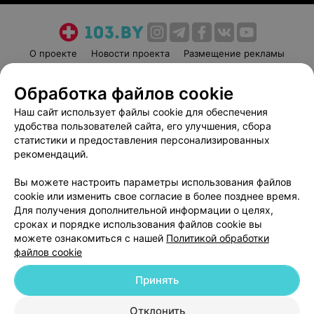
О проекте
Новости проекта
Размещение рекламы
Медицинский маркетинг
Публичный договор
Обработка файлов cookie
Пользовательское соглашение
Способы оплаты
Наш сайт использует файлы cookie для обеспечения
Вакансии
Партнеры
удобства пользователей сайта, его улучшения, сбора
Написать руководителю 103.by
статистики и предоставления персонализированных
Написать в поддержку
рекомендаций.
Персональные настройки cookie
Вы можете настроить параметры использования файлов
Обработка персональных данных
cookie или изменить свое согласие в более позднее время.
Для получения дополнительной информации о целях,
сроках и порядке использования файлов cookie вы
можете ознакомиться с нашей
Политикой обработки
файлов cookie
Принять
© 2026 ООО «Артокс Лаб», УНП 191700409
| 220012, Республика Беларусь,
г. Минск, улица Толбухина, 2, пом. 16 | help@103.by
Отклонить