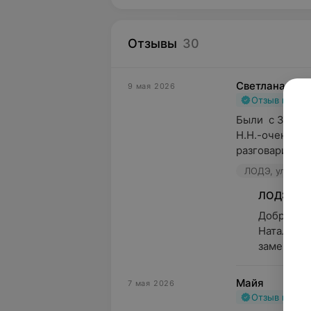
Отзывы
30
Светлана
9 мая 2026
Отзыв подт
Были  с 3х лет
Н.Н.-очень ве
разговаривать 
ЛОДЭ, ул. Гика
ЛОДЭ
Добрый де
Наталья Н
замечател
Майя
7 мая 2026
Отзыв подт