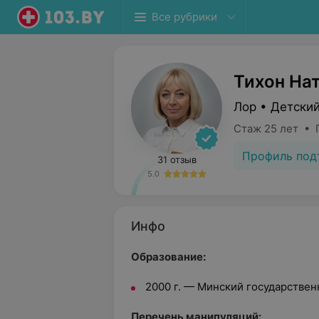
Все рубрики
Тихон На
Лор • Детски
Стаж 25 лет • 
Профиль под
31 отзыв
5.0
Инфо
Образование:
2000 г. — Минский государстве
Перечень манипуляций: