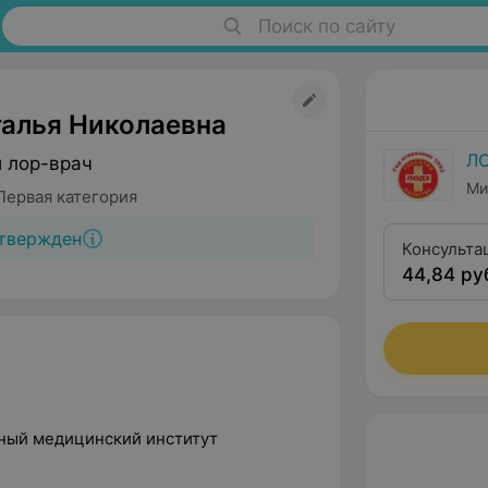
Поиск по сайту
талья Николаевна
Л
й лор-врач
Ми
Первая категория
твержден
Консульта
44,84 ру
первой кв
нный медицинский институт