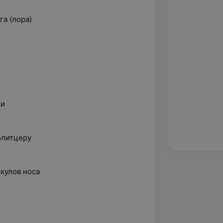
а (лора)
хи
олитцеру
кулов носа