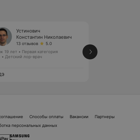
Устинович
Базев
Константин Николаевич
Татья
13 отзывов
5.0
12 отз
ж 19 лет
•
Первая категория
Стаж 28 лет
•
Выс
 • Детский лор-врач
Лор • Детский лор
ДЭ
ЛОДЭ
соглашение
Способы оплаты
Вакансии
Партнеры
ботка персональных данных