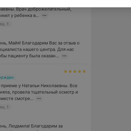
е 7 мая у детского Лор-врача Тихон 
аевны. Врач доброжелательный, 
нил у ребенка в...
ло, 1
нь, Майя! Благодарим Вас за отзыв о 
ециалиста нашего центра. Для нас 
обы пациенту была оказан...
вержден
 приеме у Натальи Николаевны. Все 
няла, провела тщательный осмотр и 
месте смотре...
ло, 1
нь, Людмила! Благодарим за 