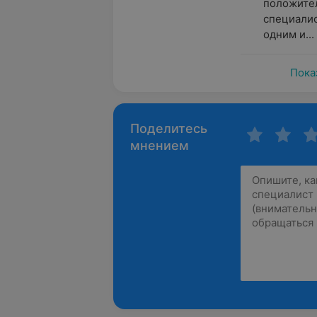
положител
специалис
одним и...
Пока
Поделитесь
мнением