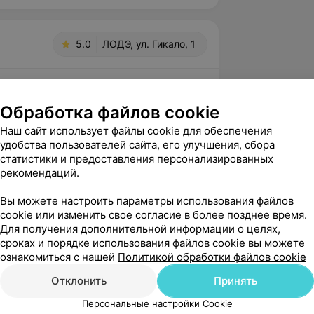
5.0
ЛОДЭ, ул. Гикало, 1
вержден
Рекомендую
Обработка файлов cookie
ней дочкой на приеме у лора, Тихон 
Наш сайт использует файлы cookie для обеспечения
жливая,деликатная, умеющая 
удобства пользователей сайта, его улучшения, сбора
с детьми врач,спа...
статистики и предоставления персонализированных
рекомендаций.
ло, 1
Вы можете настроить параметры использования файлов
cookie или изменить свое согласие в более позднее время.
нь, Светлана! Благодарим Вас за отзыв. 
Для получения дополнительной информации о целях,
иколаевна действительно 
сроках и порядке использования файлов cookie вы можете
ьный доктор, чуткий к своим па...
ознакомиться с нашей
Политикой обработки файлов cookie
Отклонить
Принять
вержден
Рекомендую
Персональные настройки Cookie