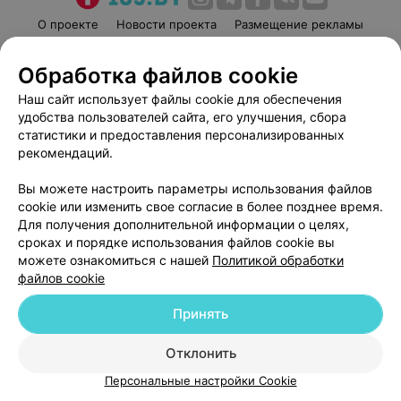
О проекте
Новости проекта
Размещение рекламы
Медицинский маркетинг
Публичный договор
Обработка файлов cookie
Пользовательское соглашение
Способы оплаты
Наш сайт использует файлы cookie для обеспечения
Вакансии
Партнеры
удобства пользователей сайта, его улучшения, сбора
Написать руководителю 103.by
статистики и предоставления персонализированных
Написать в поддержку
рекомендаций.
Персональные настройки cookie
Вы можете настроить параметры использования файлов
Обработка персональных данных
cookie или изменить свое согласие в более позднее время.
Для получения дополнительной информации о целях,
сроках и порядке использования файлов cookie вы
можете ознакомиться с нашей
Политикой обработки
файлов cookie
Принять
© 2026 ООО «Артокс Лаб», УНП 191700409
| 220012, Республика Беларусь,
г. Минск, улица Толбухина, 2, пом. 16 | help@103.by
Отклонить
Служба поддержки
+375 291212755
Персональные настройки Cookie