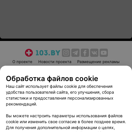
О проекте
Новости проекта
Размещение рекламы
Медицинский маркетинг
Публичный договор
Обработка файлов cookie
Пользовательское соглашение
Способы оплаты
Наш сайт использует файлы cookie для обеспечения
Вакансии
Партнеры
удобства пользователей сайта, его улучшения, сбора
Написать руководителю 103.by
статистики и предоставления персонализированных
Написать в поддержку
рекомендаций.
Персональные настройки cookie
Вы можете настроить параметры использования файлов
Обработка персональных данных
cookie или изменить свое согласие в более позднее время.
Для получения дополнительной информации о целях,