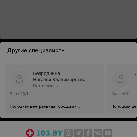
Другие специалисты
Безроднина
Наталья Владимировна
Нет отзывов
Н
Врач УЗД
Врач УЗД
Полоцкая центральная городская
Полоцкая це
поликлиника
поликлиник