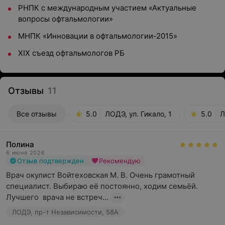
РНПК с международным участием «Актуальные
вопросы офтальмологии»
МНПК «Инновации в офтальмологии-2015»
XIX съезд офтальмологов РБ
Отзывы
11
Все отзывы
5.0
ЛОДЭ, ул. Гикало, 1
5.0
Л
Полина
6 июня 2026
Отзыв подтвержден
Рекомендую
Врач окулист Войтеховская М. В. Очень грамотный 
специалист. Выбираю её постоянно, ходим семьёй. 
Лучшего  врача не встреч...
ЛОДЭ, пр-т Независимости, 58А