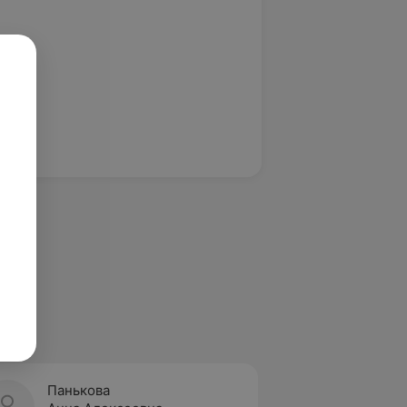
Панькова
Попов