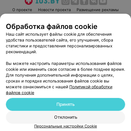
О проекте
Новости проекта
Размещение рекламы
Медицинский маркетинг
Публичный договор
Обработка файлов cookie
Пользовательское соглашение
Способы оплаты
Наш сайт использует файлы cookie для обеспечения
Вакансии
Партнеры
удобства пользователей сайта, его улучшения, сбора
Написать руководителю 103.by
статистики и предоставления персонализированных
Написать в поддержку
рекомендаций.
Персональные настройки cookie
Вы можете настроить параметры использования файлов
Обработка персональных данных
cookie или изменить свое согласие в более позднее время.
Для получения дополнительной информации о целях,
сроках и порядке использования файлов cookie вы
можете ознакомиться с нашей
Политикой обработки
файлов cookie
Принять
© 2026 ООО «Артокс Лаб», УНП 191700409
| 220012, Республика Беларусь,
г. Минск, улица Толбухина, 2, пом. 16 | help@103.by
Отклонить
Служба поддержки
+375 291212755
Персональные настройки Cookie