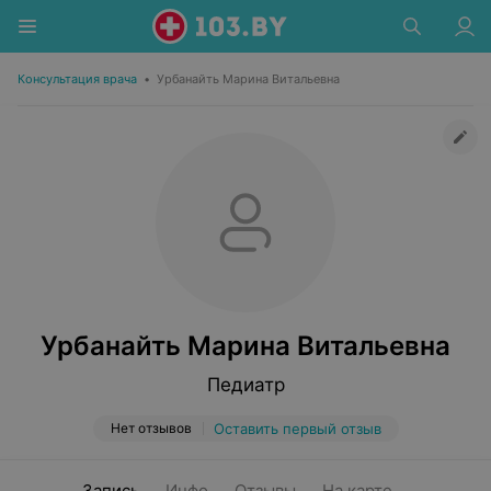
Консультация врача
•
Урбанайть Марина Витальевна
Урбанайть Марина Витальевна
Педиатр
Нет отзывов
Оставить первый отзыв
Запись
Инфо
Отзывы
На карте