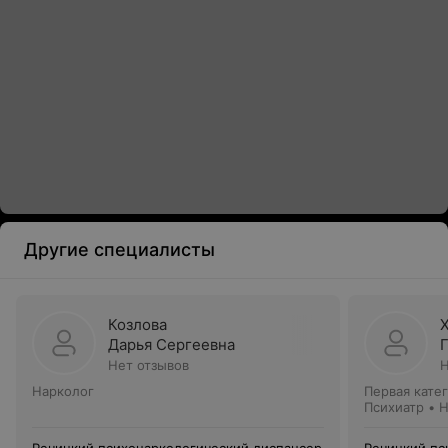
Другие специалисты
Козлова
Дарья Сергеевна
Нет отзывов
Н
Нарколог
Первая кате
Психиатр • 