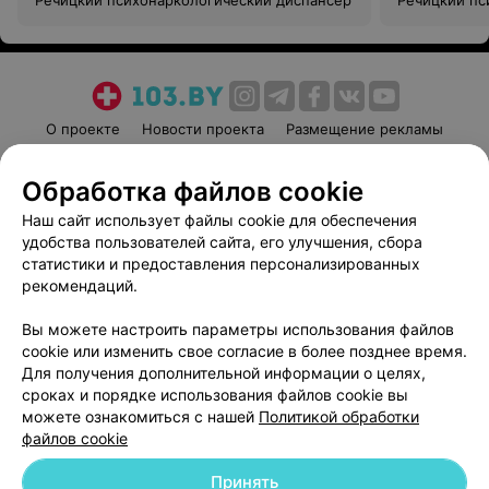
Речицкий психонаркологический диспансер
Речицкий пс
О проекте
Новости проекта
Размещение рекламы
Медицинский маркетинг
Публичный договор
Обработка файлов cookie
Пользовательское соглашение
Способы оплаты
Наш сайт использует файлы cookie для обеспечения
Вакансии
Партнеры
удобства пользователей сайта, его улучшения, сбора
Написать руководителю 103.by
статистики и предоставления персонализированных
Написать в поддержку
рекомендаций.
Персональные настройки cookie
Вы можете настроить параметры использования файлов
Обработка персональных данных
cookie или изменить свое согласие в более позднее время.
Для получения дополнительной информации о целях,
сроках и порядке использования файлов cookie вы
можете ознакомиться с нашей
Политикой обработки
файлов cookie
Принять