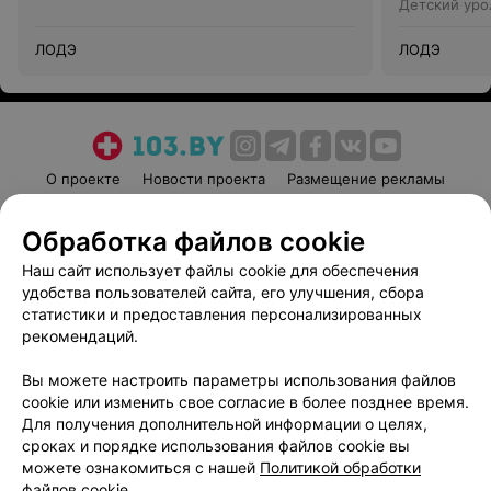
Детский уро
ЛОДЭ
ЛОДЭ
О проекте
Новости проекта
Размещение рекламы
Медицинский маркетинг
Публичный договор
Обработка файлов cookie
Пользовательское соглашение
Способы оплаты
Наш сайт использует файлы cookie для обеспечения
Вакансии
Партнеры
удобства пользователей сайта, его улучшения, сбора
Написать руководителю 103.by
статистики и предоставления персонализированных
Написать в поддержку
рекомендаций.
Персональные настройки cookie
Вы можете настроить параметры использования файлов
Обработка персональных данных
cookie или изменить свое согласие в более позднее время.
Для получения дополнительной информации о целях,
сроках и порядке использования файлов cookie вы
можете ознакомиться с нашей
Политикой обработки
файлов cookie