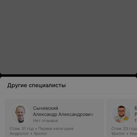
Другие специалисты
Сычевский
Александр Александрович
Нет отзывов
1
Стаж 31 год
•
Первая категория
Стаж 23 год
Андролог • Уролог
Уролог • Хир