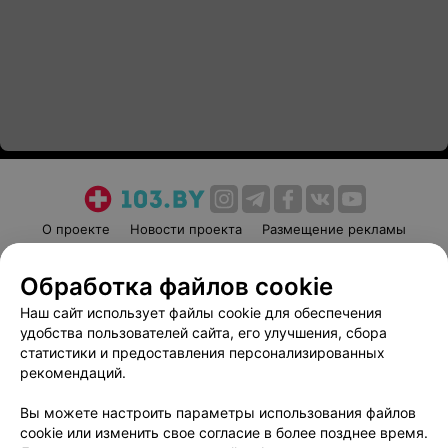
О проекте
Новости проекта
Размещение рекламы
Медицинский маркетинг
Публичный договор
Обработка файлов cookie
Пользовательское соглашение
Способы оплаты
Наш сайт использует файлы cookie для обеспечения
Вакансии
Партнеры
удобства пользователей сайта, его улучшения, сбора
Написать руководителю 103.by
статистики и предоставления персонализированных
Написать в поддержку
рекомендаций.
Персональные настройки cookie
Вы можете настроить параметры использования файлов
Обработка персональных данных
cookie или изменить свое согласие в более позднее время.