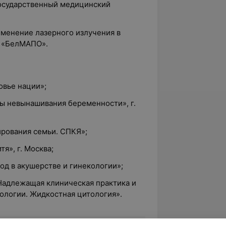
государственный медицинский
Применение лазерного излучения в
О «БелМАПО».
вье нации»;
 невынашивания беременности», г.
рования семьи. СПКЯ»;
я», г. Москва;
 в акушерстве и гинекологии»;
Надлежащая клиническая практика и
логии. Жидкостная цитология».