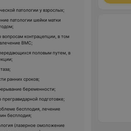
ческой патологии у взрослых;
ение патологии шейки матки
тодом;
о вопросам контрацепции, в том
звлечение ВМС;
передающихся половым путем, в
екции;
таза;
ти ранних сроков;
рерывание беременности;
о прегравидарной подготовке;
облеме бесплодия, лечение
ин бесплодия;
ология (лазерное омоложение