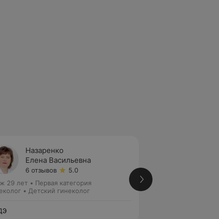
Назаренко
Гутов
Елена Васильевна
Елена
6 отзывов
5.0
25 отз
ж 29 лет
•
Первая категория
Стаж 19 лет
•
Перв
еколог • Детский гинеколог
Гинеколог
ДЭ
ЛОДЭ