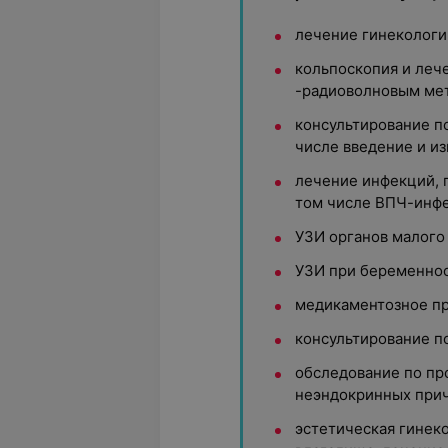
лечение гинекологи
кольпоскопия и леч
-радиоволновым ме
консультирование п
числе введение и и
лечение инфекций, 
том числе ВПЧ-инф
УЗИ органов малого 
УЗИ при беременнос
медикаментозное п
консультирование п
обследование по пр
неэндокринных прич
эстетическая гинек