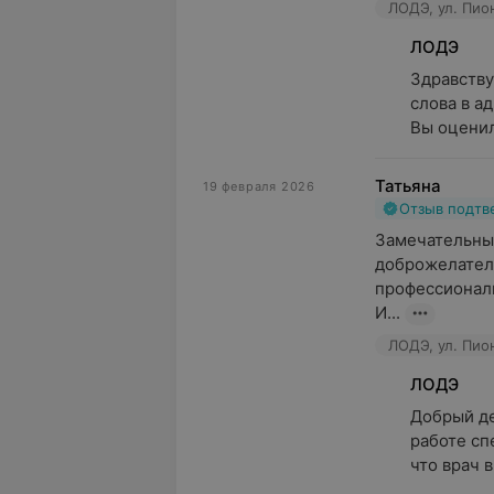
ЛОДЭ, ул. Пио
ЛОДЭ
Здравству
слова в а
Вы оценил
Татьяна
19 февраля 2026
Отзыв подт
Замечательный
доброжелатель
профессиональ
И...
ЛОДЭ, ул. Пио
ЛОДЭ
Добрый де
работе сп
что врач в