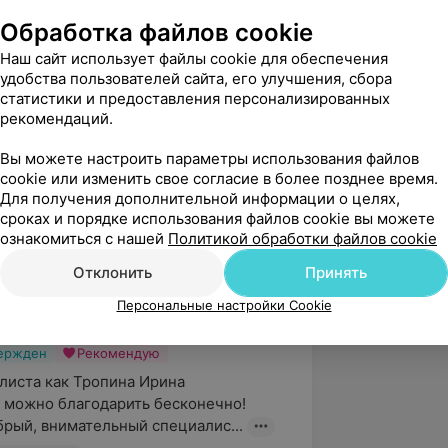
Обработка файлов cookie
 консультации с применением
Наш сайт использует файлы cookie для обеспечения
удобства пользователей сайта, его улучшения, сбора
логий. График работы врача
статистики и предоставления персонализированных
 работы медицинского центра,
рекомендаций.
время необходимо уточнять в
Вы можете настроить параметры использования файлов
cookie или изменить свое согласие в более позднее время.
Для получения дополнительной информации о целях,
сроках и порядке использования файлов cookie вы можете
ознакомиться с нашей
Политикой обработки файлов cookie
4.9
Отклонить
ЛОДЭ, ул. Пионерская, 50
Принять
Персональные настройки Cookie
вержден
Рекомендую
листа как Тропина Ирина 
можно благодарить бесконечно! 
рый, внимательный специалис...