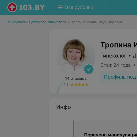
Все рубрики
Консультация детского гинеколога
•
Тропина Ирина Владимировна
Тропина 
Гинеколог • Д
Стаж 24 года •
Профиль под
14 отзывов
4.9
Инфо
Перечень манипуляци