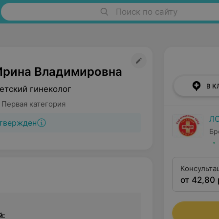
Поиск по сайту
Ирина Владимировна
В К
етский гинеколог
 Первая категория
Л
твержден
Бр
Консульта
от 42,80 
й: