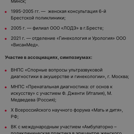
Минск;
1995-2005 гг. — женская консультация 6-й
Брестской поликлиники;
2005 г. — филиал ООО «ЛОДЭ» в г.Бресте;
2021 г. — отделение «Гинекология и Урология» ООО
«ВисанМед».
Участие в ассоциациях, симпозиумах:
ВНПС «Спорные вопросы ультразвуковой
диагностики в акушерстве и гинекологии», г. Москва;
МНПС «Пренатальная диагностика: от основ к
искусству» с участием Ф. Дженти (Италия), М.
Медведева (Россия);
X Всероссийского научного форума «Мать и дитя»,
РФ;
ВК с международным участием «Амбулаторно –
поликлиническая практика в эпицентре женского