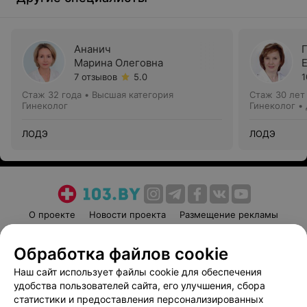
Ананич
Марина Олеговна
7 отзывов
5.0
1
Стаж 32 года
•
Высшая категория
Стаж 30 лет
Гинеколог
Гинеколог •
ЛОДЭ
ЛОДЭ
О проекте
Новости проекта
Размещение рекламы
Медицинский маркетинг
Публичный договор
Обработка файлов cookie
Пользовательское соглашение
Способы оплаты
Наш сайт использует файлы cookie для обеспечения
Вакансии
Партнеры
удобства пользователей сайта, его улучшения, сбора
Написать руководителю 103.by
статистики и предоставления персонализированных