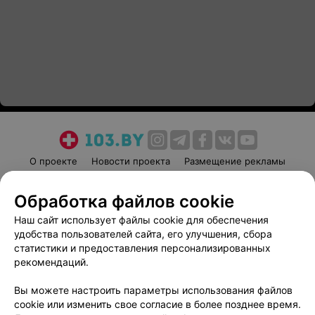
О проекте
Новости проекта
Размещение рекламы
Медицинский маркетинг
Публичный договор
Обработка файлов cookie
Пользовательское соглашение
Способы оплаты
Наш сайт использует файлы cookie для обеспечения
Вакансии
Партнеры
удобства пользователей сайта, его улучшения, сбора
Написать руководителю 103.by
статистики и предоставления персонализированных
Написать в поддержку
рекомендаций.
Персональные настройки cookie
Вы можете настроить параметры использования файлов
Обработка персональных данных
cookie или изменить свое согласие в более позднее время.