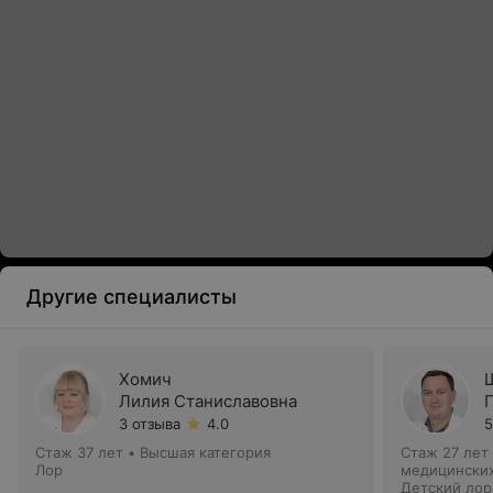
Другие специалисты
Хомич
Лилия Станиславовна
3 отзыва
4.0
5
Стаж 37 лет
•
Высшая категория
Стаж 27 лет
Лор
медицинских
Детский лор