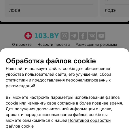
ЛОДЭ
ЛОДЭ
О проекте
Новости проекта
Размещение рекламы
Медицинский маркетинг
Публичный договор
Обработка файлов cookie
Пользовательское соглашение
Способы оплаты
Наш сайт использует файлы cookie для обеспечения
Вакансии
Партнеры
удобства пользователей сайта, его улучшения, сбора
Написать руководителю 103.by
статистики и предоставления персонализированных
Написать в поддержку
рекомендаций.
Персональные настройки cookie
Вы можете настроить параметры использования файлов
Обработка персональных данных
cookie или изменить свое согласие в более позднее время.
Для получения дополнительной информации о целях,
сроках и порядке использования файлов cookie вы
можете ознакомиться с нашей
Политикой обработки
файлов cookie