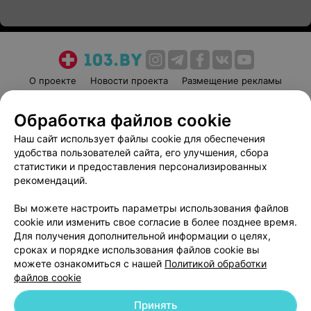
О проекте
Новости проекта
Размещение рекламы
Медицинский маркетинг
Публичный договор
Обработка файлов cookie
Пользовательское соглашение
Способы оплаты
Наш сайт использует файлы cookie для обеспечения
Вакансии
Партнеры
удобства пользователей сайта, его улучшения, сбора
Написать руководителю 103.by
статистики и предоставления персонализированных
Написать в поддержку
рекомендаций.
Персональные настройки cookie
Вы можете настроить параметры использования файлов
Обработка персональных данных
cookie или изменить свое согласие в более позднее время.
Для получения дополнительной информации о целях,
сроках и порядке использования файлов cookie вы
можете ознакомиться с нашей
Политикой обработки
файлов cookie
Принять