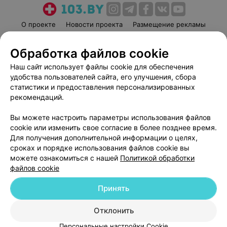
О проекте
Новости проекта
Размещение рекламы
Медицинский маркетинг
Публичный договор
Обработка файлов cookie
Пользовательское соглашение
Способы оплаты
Наш сайт использует файлы cookie для обеспечения
Вакансии
Партнеры
удобства пользователей сайта, его улучшения, сбора
Написать руководителю 103.by
статистики и предоставления персонализированных
Написать в поддержку
рекомендаций.
Персональные настройки cookie
Вы можете настроить параметры использования файлов
Обработка персональных данных
cookie или изменить свое согласие в более позднее время.
Для получения дополнительной информации о целях,
сроках и порядке использования файлов cookie вы
можете ознакомиться с нашей
Политикой обработки
файлов cookie
Принять
© 2026 ООО «Артокс Лаб», УНП 191700409
| 220012, Республика Беларусь,
г. Минск, улица Толбухина, 2, пом. 16 | help@103.by
Отклонить
Служба поддержки
+375 291212755
Персональные настройки Cookie