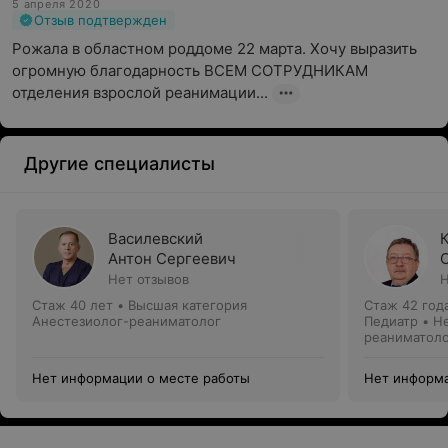
5 апреля 2020
Отзыв подтвержден
Рожала в областном роддоме 22 марта. Хочу выразить 
огромную благодарность ВСЕМ СОТРУДНИКАМ 
отделения взрослой реанимации...
Другие специалисты
Василевский
Антон Сергеевич
Нет отзывов
Н
Стаж 40 лет
•
Высшая категория
Стаж 42 год
Анестезиолог-реаниматолог
Педиатр • Н
реаниматол
Нет информации о месте работы
Нет информа