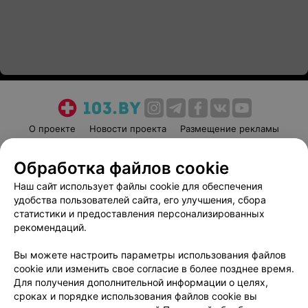
О проекте
Новости проекта
Размещение рекламы
Медицинский маркетинг
Публичный договор
Обработка файлов cookie
Пользовательское соглашение
Способы оплаты
Наш сайт использует файлы cookie для обеспечения
Вакансии
Партнеры
удобства пользователей сайта, его улучшения, сбора
Написать руководителю 103.by
статистики и предоставления персонализированных
Написать в поддержку
рекомендаций.
Персональные настройки cookie
Вы можете настроить параметры использования файлов
Обработка персональных данных
cookie или изменить свое согласие в более позднее время.
Для получения дополнительной информации о целях,
сроках и порядке использования файлов cookie вы