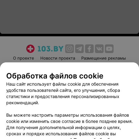
О проекте
Новости проекта
Размещение рекламы
Медицинский маркетинг
Публичный договор
Обработка файлов cookie
Пользовательское соглашение
Способы оплаты
Наш сайт использует файлы cookie для обеспечения
Вакансии
Партнеры
удобства пользователей сайта, его улучшения, сбора
Написать руководителю 103.by
статистики и предоставления персонализированных
Написать в поддержку
рекомендаций.
Персональные настройки cookie
Вы можете настроить параметры использования файлов
Обработка персональных данных
cookie или изменить свое согласие в более позднее время.
Для получения дополнительной информации о целях,
сроках и порядке использования файлов cookie вы