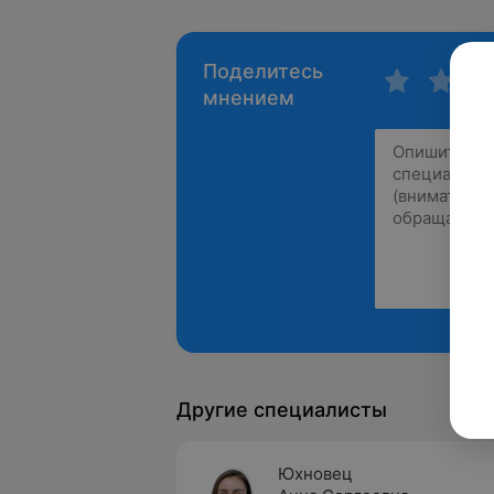
Поделитесь
мнением
Другие специалисты
Юхновец