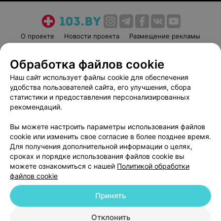
О проекте
Новости проекта
Размещение рекламы
Медицинский маркетинг
Публичный договор
Обработка файлов cookie
Пользовательское соглашение
Способы оплаты
Наш сайт использует файлы cookie для обеспечения
Вакансии
Партнеры
удобства пользователей сайта, его улучшения, сбора
Написать руководителю 103.by
статистики и предоставления персонализированных
Написать в поддержку
рекомендаций.
Персональные настройки cookie
Вы можете настроить параметры использования файлов
Обработка персональных данных
cookie или изменить свое согласие в более позднее время.
Для получения дополнительной информации о целях,
сроках и порядке использования файлов cookie вы
можете ознакомиться с нашей
Политикой обработки
файлов cookie
Принять
© 2026 ООО «Артокс Лаб», УНП 191700409
| 220012, Республика Беларусь,
г. Минск, улица Толбухина, 2, пом. 16 | help@103.by
Отклонить