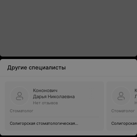
Другие специалисты
Кононович
Дарья Николаевна
Нет отзывов
Н
Стоматолог
Стоматолог
Солигорская стоматологическая
Солигорская
поликлиника
поликлиник