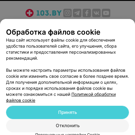
О проекте
Новости проекта
Размещение рекламы
Обработка файлов cookie
Медицинский маркетинг
Публичный договор
Пользовательское соглашение
Способы оплаты
Наш сайт использует файлы cookie для обеспечения
удобства пользователей сайта, его улучшения, сбора
Вакансии
Партнеры
статистики и предоставления персонализированных
Написать руководителю 103.by
рекомендаций.
Написать в поддержку
Вы можете настроить параметры использования файлов
Персональные настройки cookie
cookie или изменить свое согласие в более позднее время.
Обработка персональных данных
Для получения дополнительной информации о целях,
сроках и порядке использования файлов cookie вы
можете ознакомиться с нашей
Политикой обработки
файлов cookie
Принять
© 2026 ООО «Артокс Лаб», УНП 191700409
| 220012, Республика Беларусь,
Отклонить
г. Минск, улица Толбухина, 2, пом. 16 | help@103.by
Персональные настройки Cookie