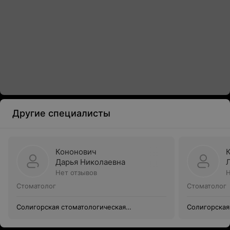
Другие специалисты
Кононович
Дарья Николаевна
Нет отзывов
Н
Стоматолог
Стоматолог
Солигорская стоматологическая
Солигорская
поликлиника
поликлиник