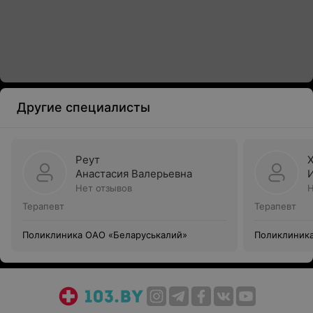
Другие специалисты
Реут
Анастасия Валерьевна
Нет отзывов
Н
Терапевт
Терапевт
Поликлиника ОАО «Беларуськалий»
Поликлиника