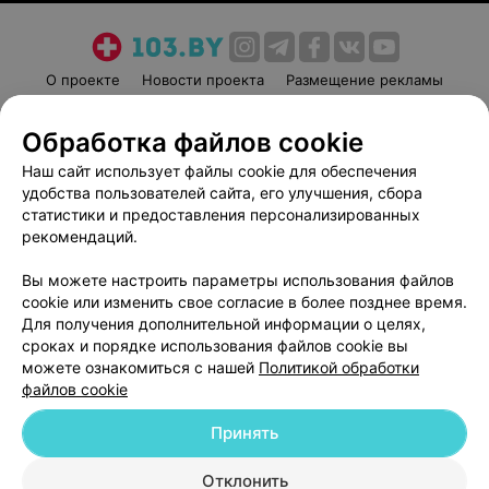
О проекте
Новости проекта
Размещение рекламы
Медицинский маркетинг
Публичный договор
Обработка файлов cookie
Пользовательское соглашение
Способы оплаты
Наш сайт использует файлы cookie для обеспечения
Вакансии
Партнеры
удобства пользователей сайта, его улучшения, сбора
Написать руководителю 103.by
статистики и предоставления персонализированных
Написать в поддержку
рекомендаций.
Персональные настройки cookie
Вы можете настроить параметры использования файлов
Обработка персональных данных
cookie или изменить свое согласие в более позднее время.
Для получения дополнительной информации о целях,
сроках и порядке использования файлов cookie вы
можете ознакомиться с нашей
Политикой обработки
файлов cookie
Принять
© 2026 ООО «Артокс Лаб», УНП 191700409
| 220012, Республика Беларусь,
г. Минск, улица Толбухина, 2, пом. 16 | help@103.by
Отклонить