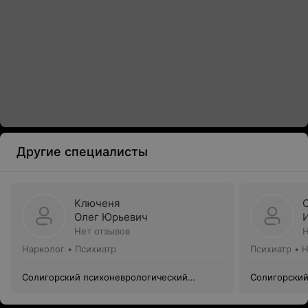
Другие специалисты
Ключеня
Олег Юрьевич
Нет отзывов
Н
Нарколог • Психиатр
Психиатр • 
Солигорский психоневрологический
Солигорский
диспансер
диспансер