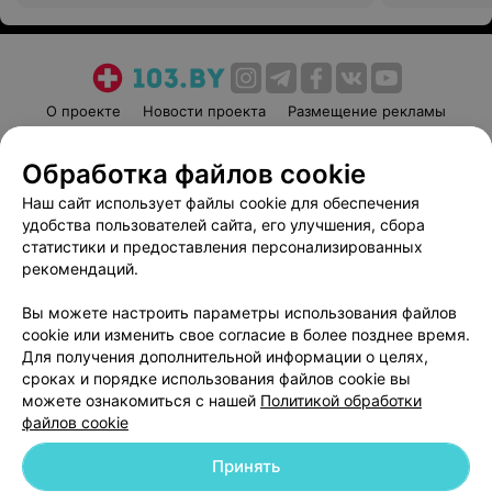
О проекте
Новости проекта
Размещение рекламы
Медицинский маркетинг
Публичный договор
Обработка файлов cookie
Пользовательское соглашение
Способы оплаты
Наш сайт использует файлы cookie для обеспечения
Вакансии
Партнеры
удобства пользователей сайта, его улучшения, сбора
Написать руководителю 103.by
статистики и предоставления персонализированных
Написать в поддержку
рекомендаций.
Персональные настройки cookie
Вы можете настроить параметры использования файлов
Обработка персональных данных
cookie или изменить свое согласие в более позднее время.
Для получения дополнительной информации о целях,
сроках и порядке использования файлов cookie вы
можете ознакомиться с нашей
Политикой обработки
файлов cookie
Принять
© 2026 ООО «Артокс Лаб», УНП 191700409
| 220012, Республика Беларусь,