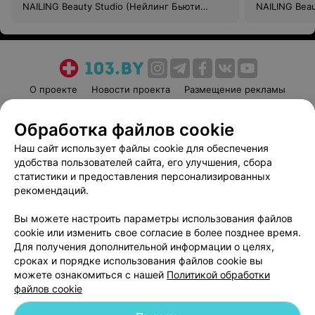
NAILING Beauty Studio (Нейлинг Бьюти
NAILING Bea
Студия)
Студия)
О проекте
Новости проекта
Размещение рекламы
Медицинский маркетинг
Публичный договор
Обработка файлов cookie
Пользовательское соглашение
Способы оплаты
Наш сайт использует файлы cookie для обеспечения
Вакансии
Партнеры
удобства пользователей сайта, его улучшения, сбора
Написать руководителю 103.by
статистики и предоставления персонализированных
Написать в поддержку
рекомендаций.
Персональные настройки cookie
Вы можете настроить параметры использования файлов
Обработка персональных данных
cookie или изменить свое согласие в более позднее время.
Для получения дополнительной информации о целях,
сроках и порядке использования файлов cookie вы
можете ознакомиться с нашей
Политикой обработки
файлов cookie