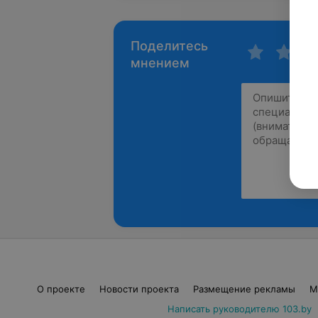
Поделитесь
мнением
О проекте
Новости проекта
Размещение рекламы
М
Написать руководителю 103.by