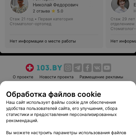
Николай Федорович
2 отзыва
5.0
Н
Стаж 21 год
•
Первая категория
Стаж 29 лет
Стоматолог-ортопед
отделением
Стоматолог-
Нет информации о месте работы
Нет информа
О проекте
Новости проекта
Размещение рекламы
Медицинский маркетинг
Публичный договор
Обработка файлов cookie
Пользовательское соглашение
Способы оплаты
Наш сайт использует файлы cookie для обеспечения
Вакансии
Партнеры
удобства пользователей сайта, его улучшения, сбора
Написать руководителю 103.by
статистики и предоставления персонализированных
Написать в поддержку
рекомендаций.
Персональные настройки cookie
Вы можете настроить параметры использования файлов