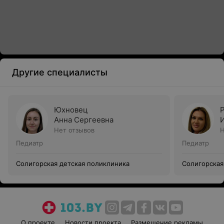
Другие специалисты
Юхновец
Анна Сергеевна
Нет отзывов
Н
Педиатр
Педиатр
Солигорская детская поликлиника
Солигорская
О проекте
Новости проекта
Размещение рекламы