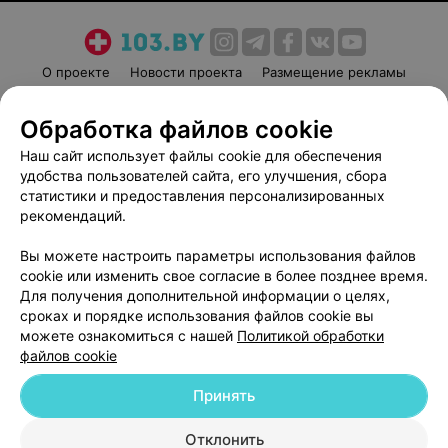
О проекте
Новости проекта
Размещение рекламы
Медицинский маркетинг
Публичный договор
Обработка файлов cookie
Пользовательское соглашение
Способы оплаты
Наш сайт использует файлы cookie для обеспечения
Вакансии
Партнеры
удобства пользователей сайта, его улучшения, сбора
Написать руководителю 103.by
статистики и предоставления персонализированных
Написать в поддержку
рекомендаций.
Персональные настройки cookie
Вы можете настроить параметры использования файлов
Обработка персональных данных
cookie или изменить свое согласие в более позднее время.
Для получения дополнительной информации о целях,
сроках и порядке использования файлов cookie вы
можете ознакомиться с нашей
Политикой обработки
файлов cookie
Принять
© 2026 ООО «Артокс Лаб», УНП 191700409
| 220012, Республика Беларусь,
г. Минск, улица Толбухина, 2, пом. 16 | help@103.by
Отклонить